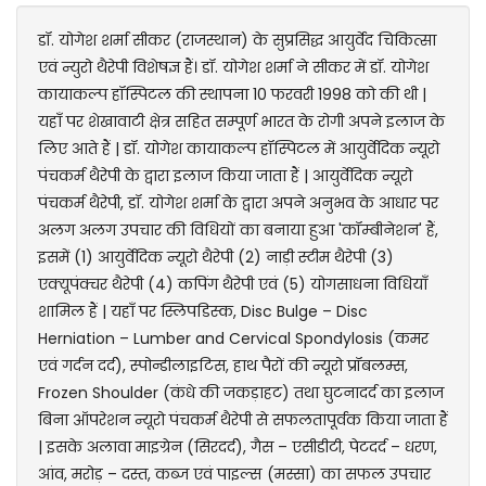
डॉ. योगेश शर्मा सीकर (राजस्थान) के सुप्रसिद्ध आयुर्वेद चिकित्सा
एवं न्युरो थैरेपी विशेषज्ञ हैं। डॉ. योगेश शर्मा ने सीकर में डॉ. योगेश
कायाकल्प हॉस्पिटल की स्थापना 10 फरवरी 1998 को की थी |
यहाँ पर शेखावाटी क्षेत्र सहित सम्पूर्ण भारत के रोगी अपने इलाज के
लिए आते हैं | डॉ. योगेश कायाकल्प हॉस्पिटल में आयुर्वेदिक न्यूरो
पंचकर्म थैरेपी के द्वारा इलाज किया जाता हैं | आयुर्वेदिक न्यूरो
पंचकर्म थैरेपी, डॉ. योगेश शर्मा के द्वारा अपने अनुभव के आधार पर
अलग अलग उपचार की विधियों का बनाया हुआ 'कॉम्बीनेशन' हैं,
इसमें (1) आयुर्वेदिक न्यूरो थैरेपी (2) नाड़ी स्टीम थैरेपी (3)
एक्यूपंक्चर थैरेपी (4) कपिंग थैरेपी एवं (5) योगसाधना विधियाँ
शामिल हैं | यहाँ पर स्लिपडिस्क, Disc Bulge – Disc
Herniation – Lumber and Cervical Spondylosis (कमर
एवं गर्दन दर्द), स्पोन्डीलाइटिस, हाथ पैरों की न्यूरो प्रॉबलम्स,
Frozen Shoulder (कंधे की जकड़ाहट) तथा घुटनादर्द का इलाज
बिना ऑपरेशन न्यूरो पंचकर्म थैरेपी से सफलतापूर्वक किया जाता हैं
| इसके अलावा माइग्रेन (सिरदर्द), गैस – एसीडीटी, पेटदर्द – धरण,
आंव, मरोड़ – दस्त, कब्ज एवं पाइल्स (मस्सा) का सफल उपचार